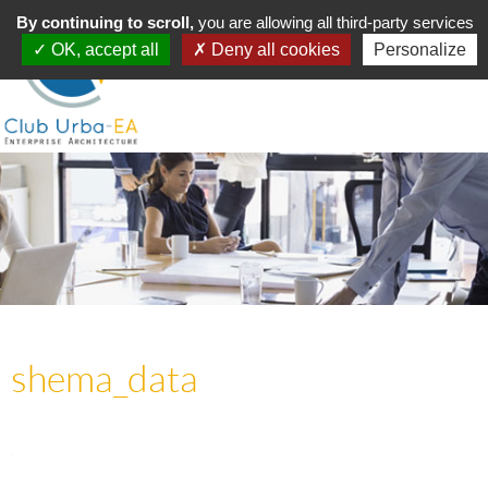
Toggle
By continuing to scroll,
MENU
you are allowing all third-party services
navigation
OK, accept all
Deny all cookies
Personalize
shema_data