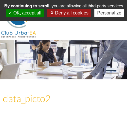
Toggle
By continuing to scroll,
MENU
you are allowing all third-party services
navigation
OK, accept all
Deny all cookies
Personalize
data_picto2