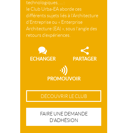
technologiques, … :
le Club Urba-EA aborde ces
différents sujets liés à l’Architecture
d’Entreprise ou « Enterprise
Architecture (EA) », sous l’angle des
retours d’expériences.
ECHANGER
PARTAGER
PROMOUVOIR
DÉCOUVRIR LE CLUB
FAIRE UNE DEMANDE
D'ADHÉSION