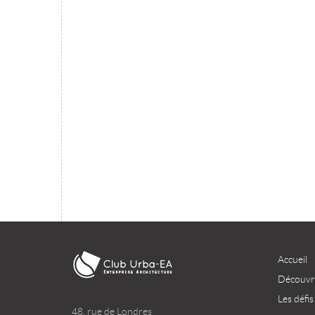
TÉLÉCHARGER
Accueil
Découvri
Les défis
48, rue de Londres