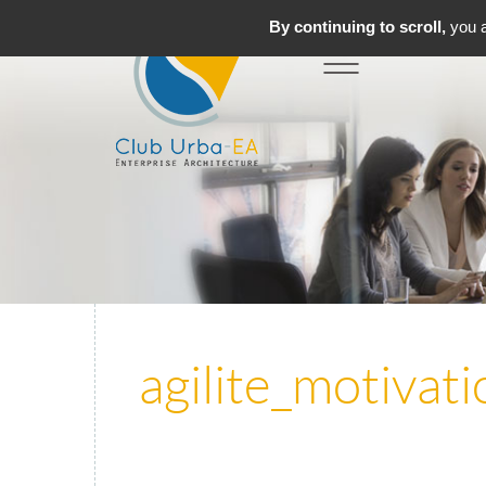
By continuing to scroll,
you a
Toggle
MENU
navigation
agilite_motivat