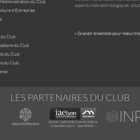
d’Administration du Club
opportunités technologiques, solut
ecture d’Entreprise
s
« Grandir ensemble pour mieux tr
 du Club
ications du Club
ets du Club
os du Club
ancs
LES PARTENAIRES DU CLUB