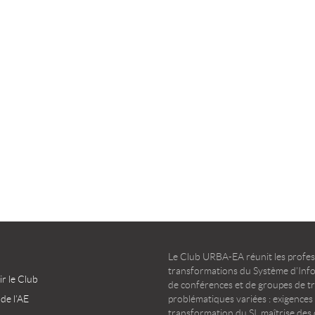
TÉLÉCHARGER
TÉLÉCHARGER
Le Club URBA-EA réunit les profess
transformations du Système d’Infor
r le Club
de conférences et de groupes de t
 de l’AE
problématiques variées : exigences
transformation du SI, maîtrise des d