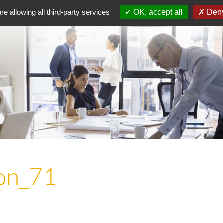
re allowing all third-party services
OK, accept all
Deny
ion_71