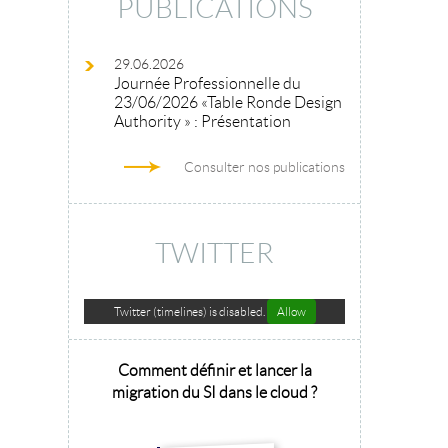
PUBLICATIONS
29.06.2026
Journée Professionnelle du
23/06/2026 «Table Ronde Design
Authority » : Présentation
Consulter nos publications
TWITTER
Twitter (timelines) is disabled.
Allow
hitecture
Comment définir et lancer la
Architecture 
sage 2025
migration du SI dans le cloud ?
la tr