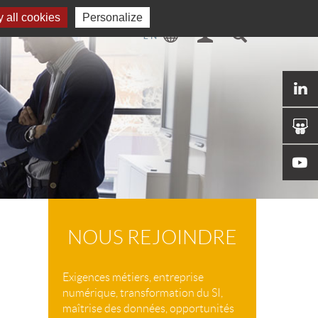
 all cookies
Personalize
NOUS REJOINDRE
Exigences métiers, entreprise
numérique, transformation du SI,
maîtrise des données, opportunités