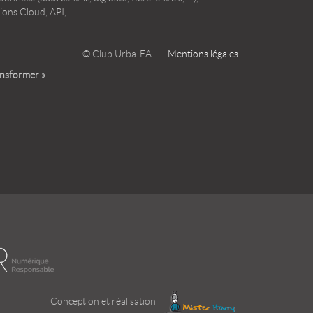
ions Cloud, API, …
© Club Urba-EA -
Mentions légales
ansformer »
Conception et réalisation