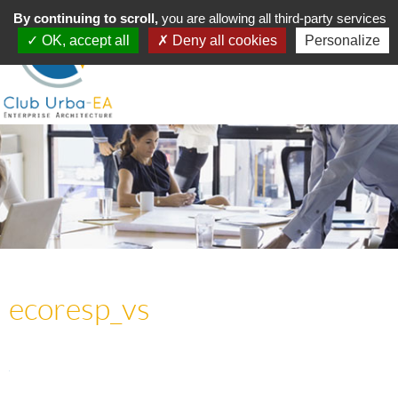
Toggle
By continuing to scroll,
MENU
you are allowing all third-party services
navigation
OK, accept all
Deny all cookies
Personalize
ecoresp_vs