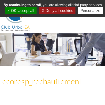
Toggle
By continuing to scroll,
MENU
you are allowing all third-party services
navigation
OK, accept all
Deny all cookies
Personalize
ecoresp_rechauffement