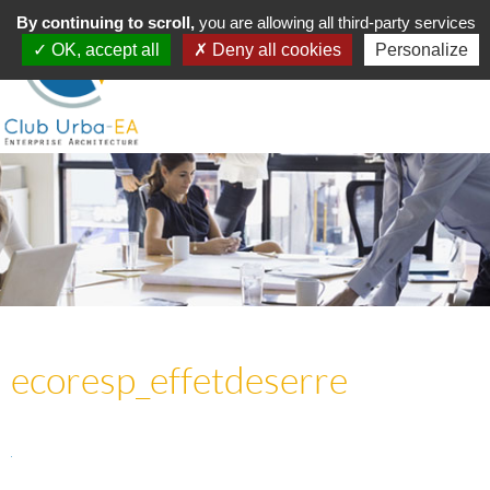
Toggle
By continuing to scroll,
MENU
you are allowing all third-party services
navigation
OK, accept all
Deny all cookies
Personalize
ecoresp_effetdeserre