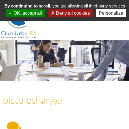
Toggle
By continuing to scroll,
MENU
you are allowing all third-party services
navigation
OK, accept all
Deny all cookies
Personalize
picto-echanger