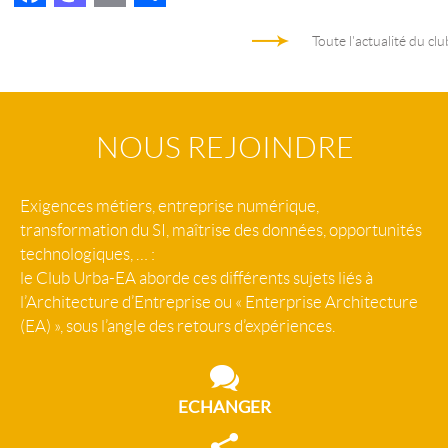
ac
as
m
ar
Toute l'actualité du clu
e
to
ail
ta
b
d
ge
o
o
r
NOUS REJOINDRE
o
n
k
Exigences métiers, entreprise numérique,
transformation du SI, maîtrise des données, opportunités
technologiques, … :
le Club Urba-EA aborde ces différents sujets liés à
l’Architecture d’Entreprise ou « Enterprise Architecture
(EA) », sous l’angle des retours d’expériences.
ECHANGER