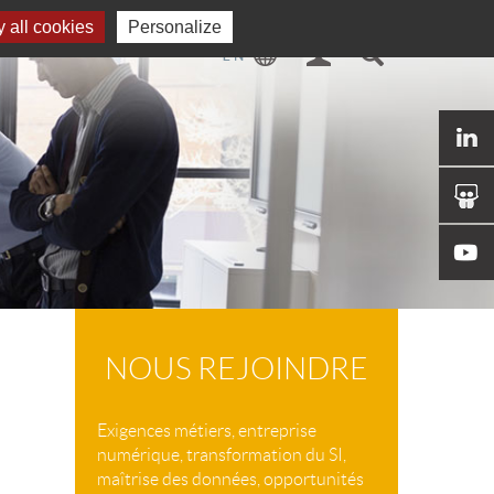
 all cookies
Personalize
NOUS REJOINDRE
Exigences métiers, entreprise
numérique, transformation du SI,
maîtrise des données, opportunités