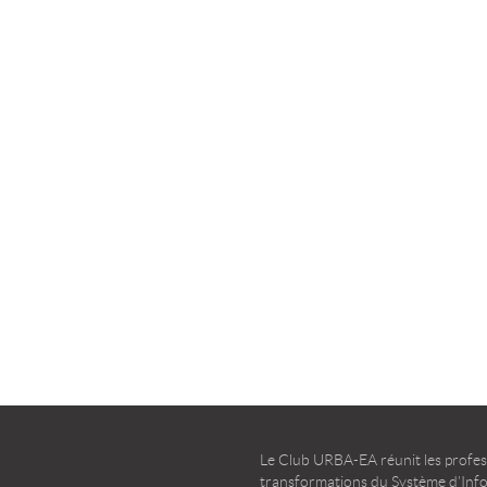
la transformation agile
d’entreprise – Guide d’u
TÉLÉCHARGER
TÉLÉCHARGER
Le Club URBA-EA réunit les profess
transformations du Système d’Infor