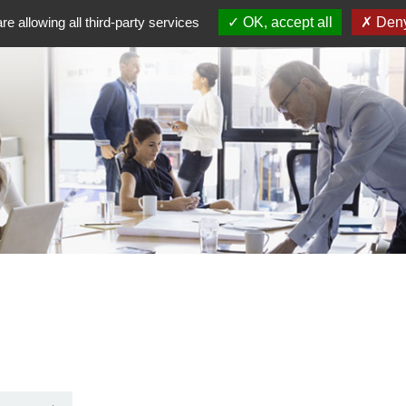
re allowing all third-party services
OK, accept all
Deny