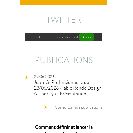
TWITTER
Twitter (timelines) is disabled.
Allow
PUBLICATIONS
29.06.2026
Journée Professionnelle du
23/06/2026 «Table Ronde Design
Authority » : Présentation
Consulter nos publications
hitecture
Comment définir et lancer la
Architecture 