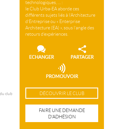
technologiques, … :
le Club Urba-EA aborde ces
différents sujets liés à l’Architecture
d’Entreprise ou « Enterprise
Architecture (EA) », sous l’angle des
retours d’expériences.
ECHANGER
PARTAGER
PROMOUVOIR
DÉCOUVRIR LE CLUB
 du club
FAIRE UNE DEMANDE
D'ADHÉSION