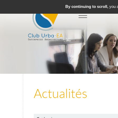
By continuing to scroll,
you a
Toggle
MENU
navigation
Actualités