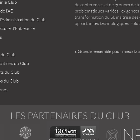
r le Club
de conférences et de groupes de t
 de l’AE
problématiques variées : exigences
transformation du SI, maîtrise des d
d’Administration du Club
opportunités technologiques, solut
ecture d’Entreprise
s
« Grandir ensemble pour mieux tr
 du Club
ications du Club
ets du Club
os du Club
ancs
LES PARTENAIRES DU CLUB