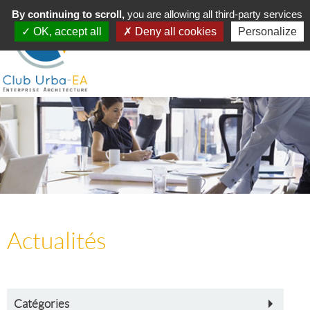
Toggle
By continuing to scroll,
MENU
you are allowing all third-party services
navigation
OK, accept all
Deny all cookies
Personalize
Actualités
Catégories