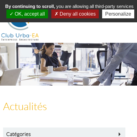
Toggle
By continuing to scroll,
MENU
you are allowing all third-party services
navigation
OK, accept all
Deny all cookies
Personalize
Actualités
Catégories