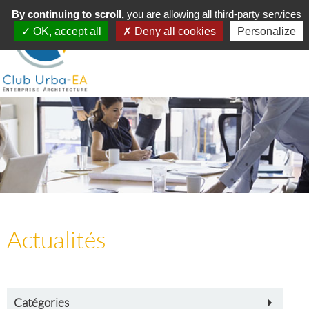
Toggle
By continuing to scroll,
MENU
you are allowing all third-party services
navigation
OK, accept all
Deny all cookies
Personalize
Actualités
Catégories