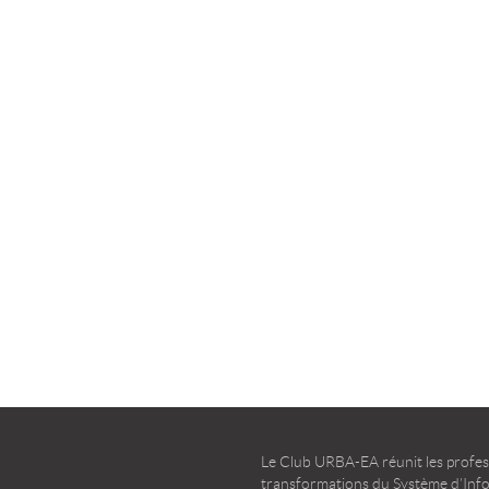
la transformation agile
d’entreprise – Guide d’u
TÉLÉCHARGER
TÉLÉCHARGER
Le Club URBA-EA réunit les profess
transformations du Système d’Infor