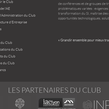
r le Club
de conférences et de groupes de t
 de l’AE
problématiques variées : exigences
transformation du SI, maîtrise des d
d’Administration du Club
opportunités technologiques, solut
ecture d’Entreprise
s
« Grandir ensemble pour mieux tr
 du Club
ications du Club
ets du Club
os du Club
ancs
LES PARTENAIRES DU CLUB