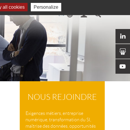
 all cookies
Personalize
NOUS REJOINDRE
Exigences métiers, entreprise
numérique, transformation du SI,
maîtrise des données, opportunités