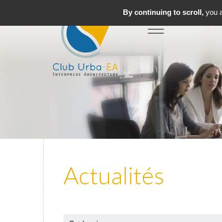
By continuing to scroll,
you a
Toggle
MENU
navigation
Actualités