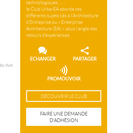
technologiques, … :
le Club Urba-EA aborde ces
différents sujets liés à l’Architecture
d’Entreprise ou « Enterprise
Architecture (EA) », sous l’angle des
retours d’expériences.
ECHANGER
PARTAGER
 du club
PROMOUVOIR
DÉCOUVRIR LE CLUB
FAIRE UNE DEMANDE
D'ADHÉSION