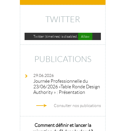
TWITTER
Twitter (timelines) is disabled.
Allow
PUBLICATIONS
29.06.2026
Journée Professionnelle du
23/06/2026 «Table Ronde Design
Authority » : Présentation
Consulter nos publications
hitecture
Comment définir et lancer la
Architecture 