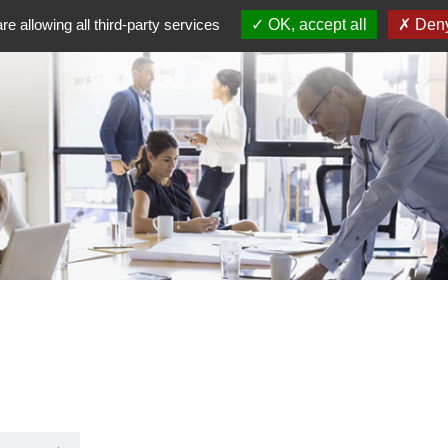
re allowing all third-party services
OK, accept all
Deny