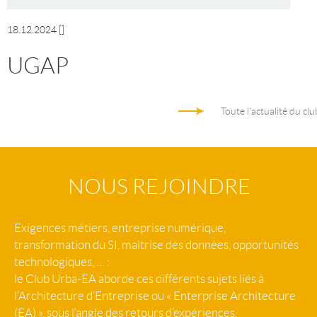
18.12.2024
[]
UGAP
Toute l'actualité du clu
NOUS REJOINDRE
Exigences métiers, entreprise numérique,
transformation du SI, maîtrise des données, opportunités
technologiques, … :
le Club Urba-EA aborde ces différents sujets liés à
l’Architecture d’Entreprise ou « Enterprise Architecture
(EA) », sous l’angle des retours d’expériences.