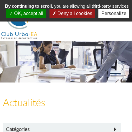
Toggle
By continuing to scroll,
MENU
you are allowing all third-party services
navigation
OK, accept all
Deny all cookies
Personalize
Actualités
Catégories