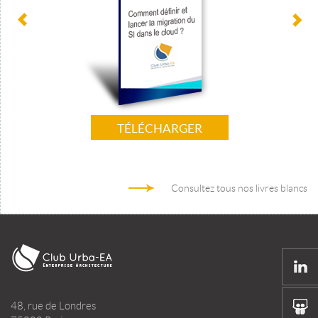
TÉLÉCHARGER
Consultez tous nos livres blancs
48, rue de Londres