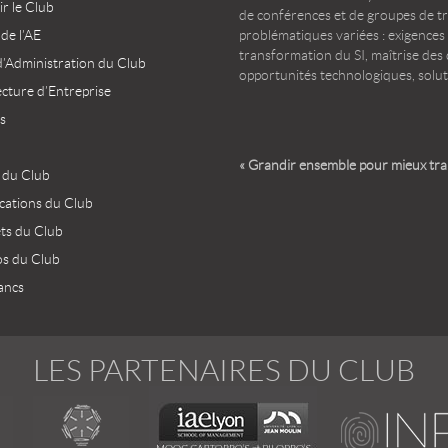
r le Club
de conférences et de groupes de t
 de l’AE
problématiques variées : exigences
transformation du SI, maîtrise des d
d’Administration du Club
opportunités technologiques, solut
ecture d’Entreprise
s
« Grandir ensemble pour mieux tr
 du Club
ications du Club
ets du Club
os du Club
ancs
LES PARTENAIRES DU CLUB