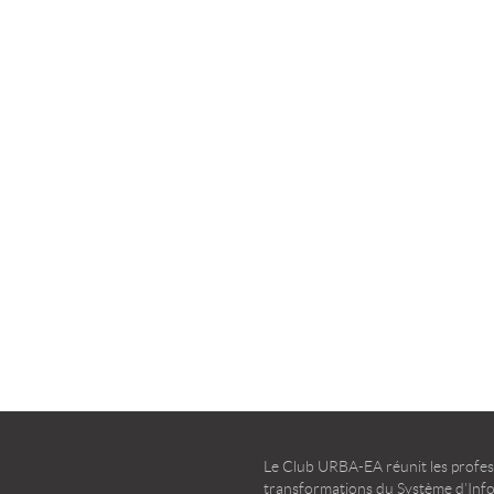
la transformation agile
d’entreprise – Guide d’u
TÉLÉCHARGER
TÉLÉCHARGER
Le Club URBA-EA réunit les profess
transformations du Système d’Infor