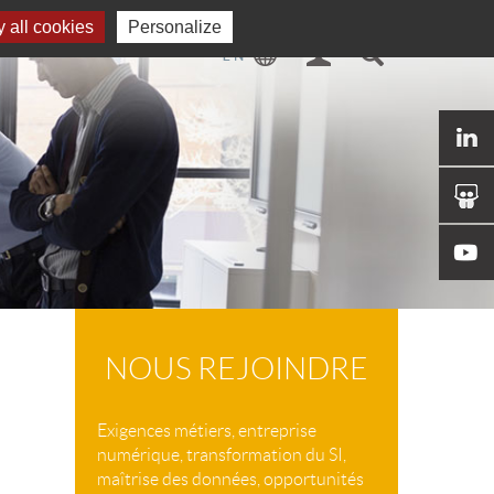
 all cookies
Personalize
NOUS REJOINDRE
Exigences métiers, entreprise
numérique, transformation du SI,
maîtrise des données, opportunités