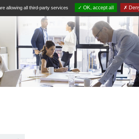
re allowing all third-party services
OK, accept all
Deny