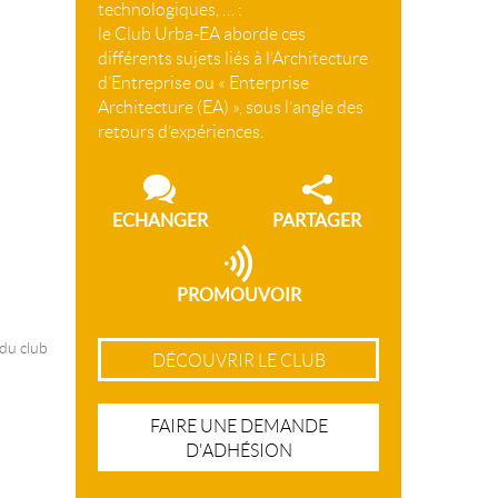
technologiques, … :
le Club Urba-EA aborde ces
différents sujets liés à l’Architecture
d’Entreprise ou « Enterprise
Architecture (EA) », sous l’angle des
retours d’expériences.
ECHANGER
PARTAGER
PROMOUVOIR
 du club
DÉCOUVRIR LE CLUB
FAIRE UNE DEMANDE
D'ADHÉSION