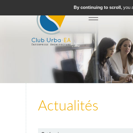
By continuing to scroll,
you a
Toggle
MENU
navigation
Actualités