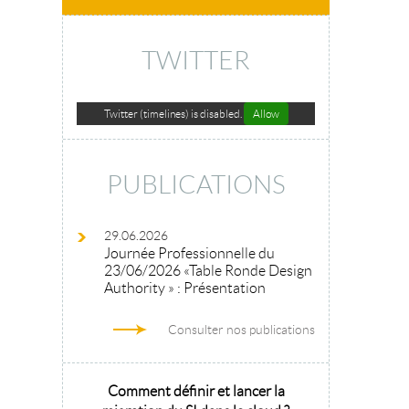
TWITTER
Twitter (timelines) is disabled.
Allow
PUBLICATIONS
29.06.2026
Journée Professionnelle du
23/06/2026 «Table Ronde Design
Authority » : Présentation
Consulter nos publications
hitecture
Comment définir et lancer la
Architecture 