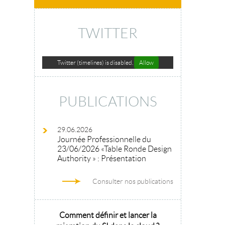
TWITTER
Twitter (timelines) is disabled.
Allow
PUBLICATIONS
29.06.2026
Journée Professionnelle du
23/06/2026 «Table Ronde Design
Authority » : Présentation
Consulter nos publications
hitecture
Comment définir et lancer la
Architecture 