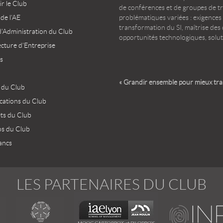
r le Club
de conférences et de groupes de t
 de l’AE
problématiques variées : exigences
transformation du SI, maîtrise des d
d’Administration du Club
opportunités technologiques, solut
ecture d’Entreprise
s
« Grandir ensemble pour mieux tr
 du Club
ications du Club
ets du Club
os du Club
ancs
LES PARTENAIRES DU CLUB