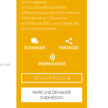
technologiques, … :
le Club Urba-EA aborde ces
différents sujets liés à l’Architecture
d’Entreprise ou « Enterprise
Architecture (EA) », sous l’angle des
retours d’expériences.
ECHANGER
PARTAGER
PROMOUVOIR
 du club
DÉCOUVRIR LE CLUB
FAIRE UNE DEMANDE
D'ADHÉSION