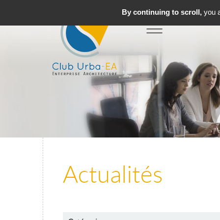
By continuing to scroll,
you a
Toggle
MENU
navigation
Actualités