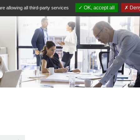
re allowing all third-party services
OK, accept all
Deny