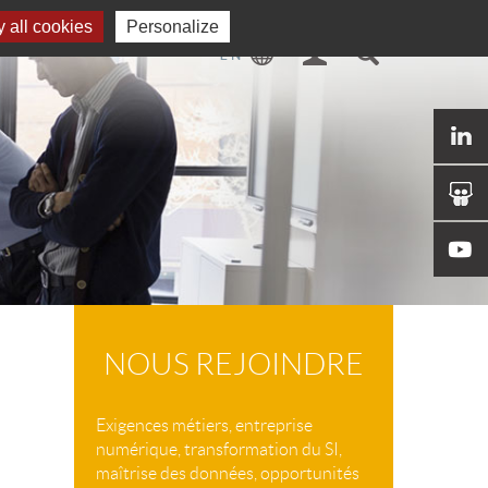
 all cookies
Personalize
NOUS REJOINDRE
Exigences métiers, entreprise
numérique, transformation du SI,
maîtrise des données, opportunités