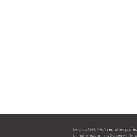
la transformation agile
d’entreprise – Guide d’u
TÉLÉCHARGER
TÉLÉCHARGER
Le Club URBA-EA réunit les profess
transformations du Système d’Infor