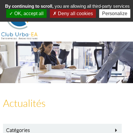
Toggle
By continuing to scroll,
MENU
you are allowing all third-party services
navigation
OK, accept all
Deny all cookies
Personalize
Actualités
Catégories