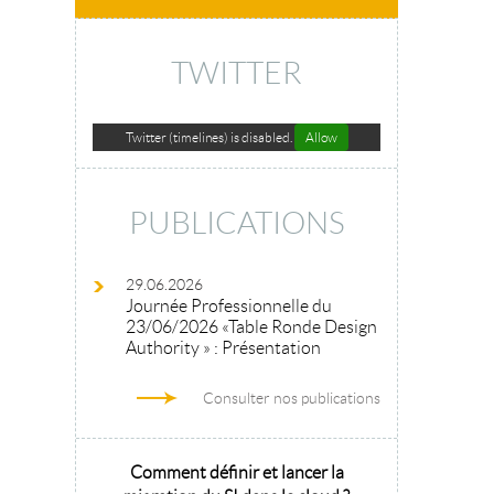
TWITTER
Twitter (timelines) is disabled.
Allow
PUBLICATIONS
29.06.2026
Journée Professionnelle du
23/06/2026 «Table Ronde Design
Authority » : Présentation
Consulter nos publications
hitecture
Comment définir et lancer la
Architecture 