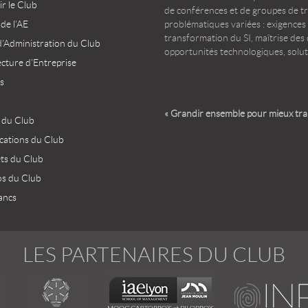
r le Club
de conférences et de groupes de t
 de l’AE
problématiques variées : exigences
transformation du SI, maîtrise des d
d’Administration du Club
opportunités technologiques, solut
ecture d’Entreprise
s
« Grandir ensemble pour mieux tr
 du Club
ications du Club
ets du Club
os du Club
ancs
LES PARTENAIRES DU CLUB