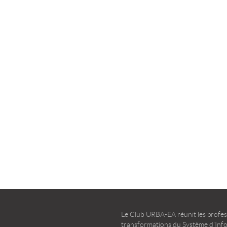
la transformation agile
d’entreprise – Guide d’u
TÉLÉCHARGER
TÉLÉCHARGER
Le Club URBA-EA réunit les profess
transformations du Système d’Infor