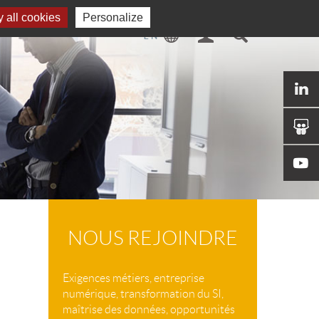
 all cookies
Personalize
NOUS REJOINDRE
Exigences métiers, entreprise
numérique, transformation du SI,
maîtrise des données, opportunités