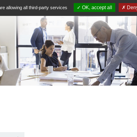
re allowing all third-party services
OK, accept all
Deny