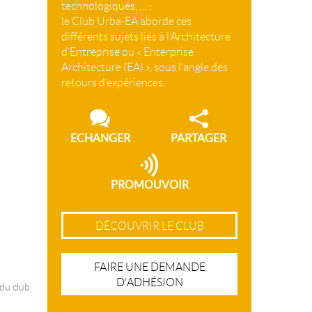
technologiques, … :
le Club Urba-EA aborde ces
différents sujets liés à l’Architecture
d’Entreprise ou « Enterprise
Architecture (EA) », sous l’angle des
retours d’expériences.
ECHANGER
PARTAGER
PROMOUVOIR
DÉCOUVRIR LE CLUB
FAIRE UNE DEMANDE
D'ADHÉSION
 du club