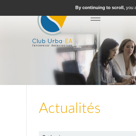
By continuing to scroll,
you a
Toggle
MENU
navigation
Actualités