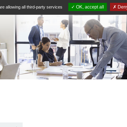
re allowing all third-party services
OK, accept all
Deny