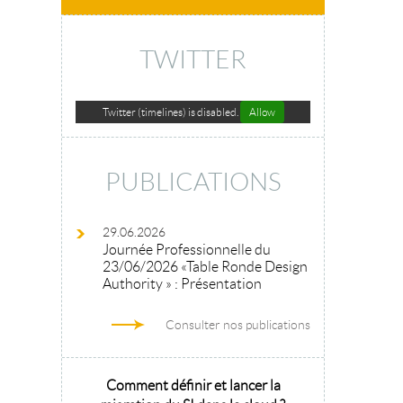
TWITTER
Twitter (timelines) is disabled.
Allow
PUBLICATIONS
29.06.2026
Journée Professionnelle du
23/06/2026 «Table Ronde Design
Authority » : Présentation
Consulter nos publications
hitecture
Comment définir et lancer la
Architecture 