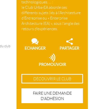
technologiques, … :
le Club Urba-EA aborde ces
différents sujets liés à l’Architecture
d’Entreprise ou « Enterprise
Architecture (EA) », sous l’angle des
retours d’expériences.
 du club
ECHANGER
PARTAGER
PROMOUVOIR
DÉCOUVRIR LE CLUB
FAIRE UNE DEMANDE
D'ADHÉSION