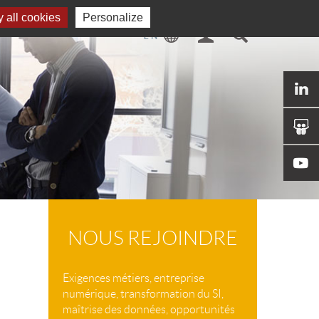
 all cookies
Personalize
NOUS REJOINDRE
Exigences métiers, entreprise
numérique, transformation du SI,
maîtrise des données, opportunités