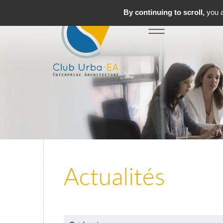
By continuing to scroll,
you a
Toggle
MENU
navigation
Actualités