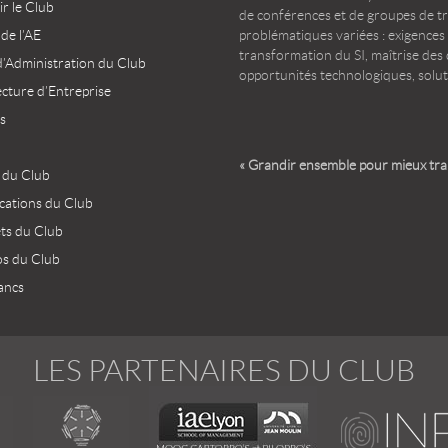
r le Club
de conférences et de groupes de t
 de l’AE
problématiques variées : exigences
transformation du SI, maîtrise des d
d’Administration du Club
opportunités technologiques, solut
ecture d’Entreprise
s
« Grandir ensemble pour mieux tr
 du Club
ications du Club
ets du Club
os du Club
ancs
LES PARTENAIRES DU CLUB