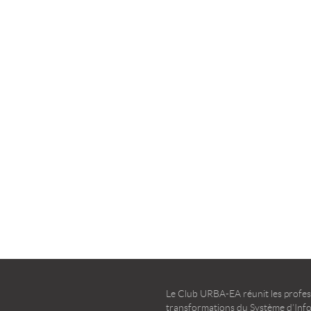
la transformation agile
d’entreprise – Guide d’u
TÉLÉCHARGER
TÉLÉCHARGER
Le Club URBA-EA réunit les profess
transformations du Système d’Infor