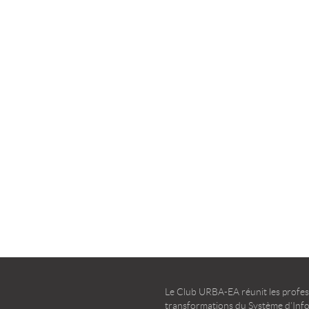
la transformation agile
d’entreprise – Guide d’u
TÉLÉCHARGER
TÉLÉCHARGER
Le Club URBA-EA réunit les profess
transformations du Système d’Infor