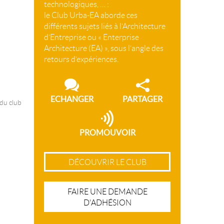
technologiques, … :
le Club Urba-EA aborde ces
différents sujets liés à l’Architecture
d’Entreprise ou « Enterprise
Architecture (EA) », sous l’angle des
retours d’expériences.
ECHANGER
PARTAGER
 du club
PROMOUVOIR
DÉCOUVRIR LE CLUB
FAIRE UNE DEMANDE
D'ADHÉSION