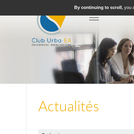
By continuing to scroll,
you a
Toggle
MENU
navigation
Actualités