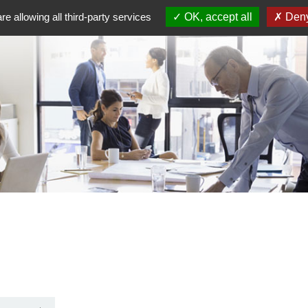
re allowing all third-party services
OK, accept all
Deny