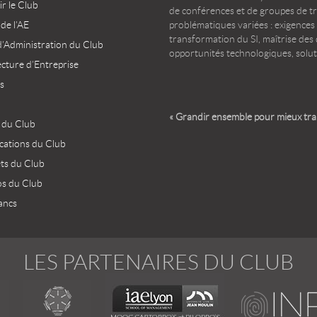
r le Club
de conférences et de groupes de t
 de l’AE
problématiques variées : exigences
transformation du SI, maîtrise des d
d’Administration du Club
opportunités technologiques, solut
ecture d’Entreprise
s
« Grandir ensemble pour mieux tr
 du Club
ications du Club
ets du Club
os du Club
ancs
LES PARTENAIRES DU CLUB