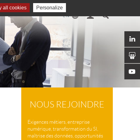
 all cookies
Personalize
NOUS REJOINDRE
Exigences métiers, entreprise
numérique, transformation du SI,
maîtrise des données, opportunités