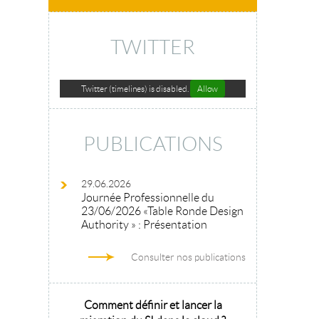
TWITTER
Twitter (timelines) is disabled.
Allow
PUBLICATIONS
29.06.2026
Journée Professionnelle du
23/06/2026 «Table Ronde Design
Authority » : Présentation
Consulter nos publications
hitecture
Comment définir et lancer la
Architecture 