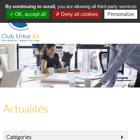
Toggle
By continuing to scroll,
MENU
you are allowing all third-party services
navigation
OK, accept all
Deny all cookies
Personalize
Actualités
Catégories