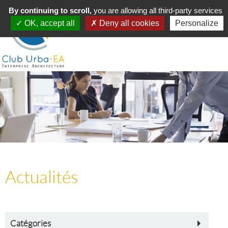
Toggle
By continuing to scroll,
MENU
you are allowing all third-party services
navigation
OK, accept all
Deny all cookies
Personalize
Actualités
Catégories