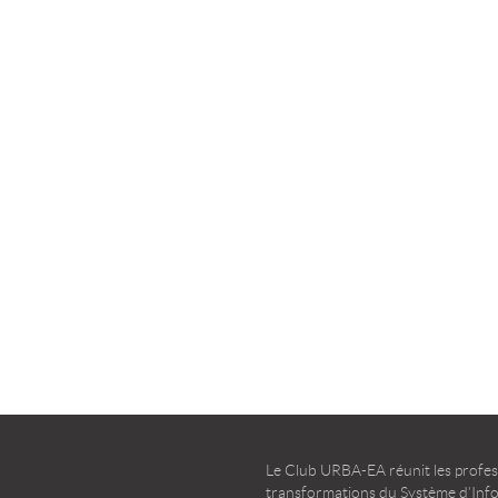
la transformation agile
d’entreprise – Guide d’u
TÉLÉCHARGER
TÉLÉCHARGER
Le Club URBA-EA réunit les profess
transformations du Système d’Infor