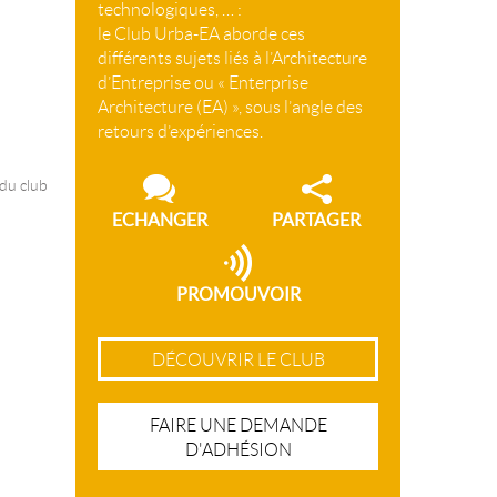
technologiques, … :
le Club Urba-EA aborde ces
différents sujets liés à l’Architecture
d’Entreprise ou « Enterprise
Architecture (EA) », sous l’angle des
retours d’expériences.
 du club
ECHANGER
PARTAGER
PROMOUVOIR
DÉCOUVRIR LE CLUB
FAIRE UNE DEMANDE
D'ADHÉSION