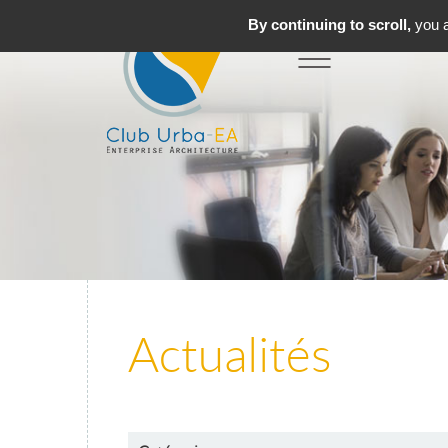
By continuing to scroll,
you a
Toggle
MENU
navigation
Actualités