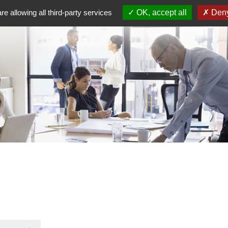
re allowing all third-party services
OK, accept all
Deny