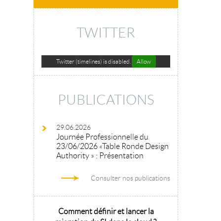
TWITTER
Twitter (timelines) is disabled.
Allow
PUBLICATIONS
29.06.2026
Journée Professionnelle du
23/06/2026 «Table Ronde Design
Authority » : Présentation
Consulter nos publications
hitecture
Comment définir et lancer la
Architecture 