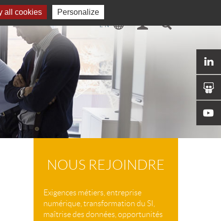
 all cookies
Personalize
NOUS REJOINDRE
Exigences métiers, entreprise
numérique, transformation du SI,
maîtrise des données, opportunités