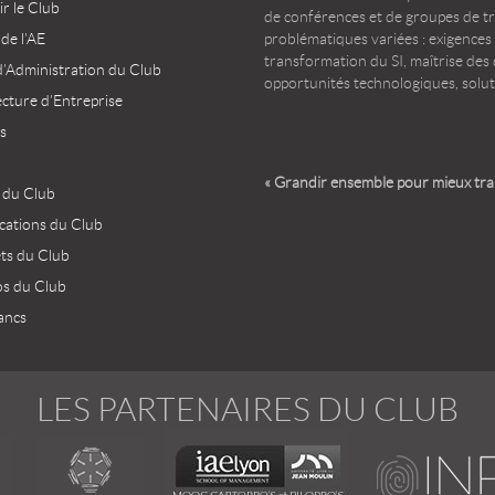
r le Club
de conférences et de groupes de t
 de l’AE
problématiques variées : exigences
transformation du SI, maîtrise des d
d’Administration du Club
opportunités technologiques, solut
ecture d’Entreprise
s
« Grandir ensemble pour mieux tr
 du Club
ications du Club
ets du Club
os du Club
ancs
LES PARTENAIRES DU CLUB