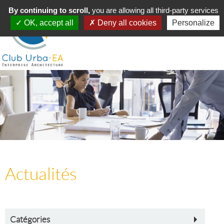
Toggle
By continuing to scroll,
MENU
you are allowing all third-party services
navigation
OK, accept all
Deny all cookies
Personalize
Actualités
Catégories