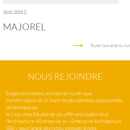
10.01.2025
[]
MAJOREL
Toute l'actualité du clu
NOUS REJOINDRE
Exigences métiers, entreprise numérique,
transformation du SI, maîtrise des données, opportunités
technologiques, … :
le Club Urba-EA aborde ces différents sujets liés à
l’Architecture d’Entreprise ou « Enterprise Architecture
(EA) », sous l’angle des retours d’expériences.