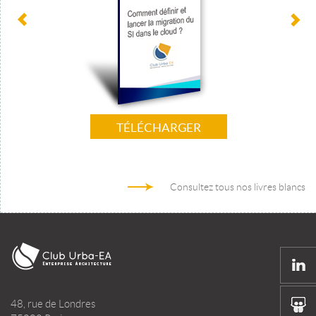
TÉLÉCHARGER
Consultez tous nos livres blancs
48, rue de Londres