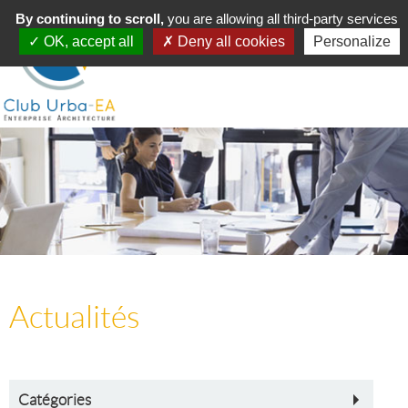
Toggle
By continuing to scroll,
MENU
you are allowing all third-party services
navigation
OK, accept all
Deny all cookies
Personalize
Actualités
Catégories