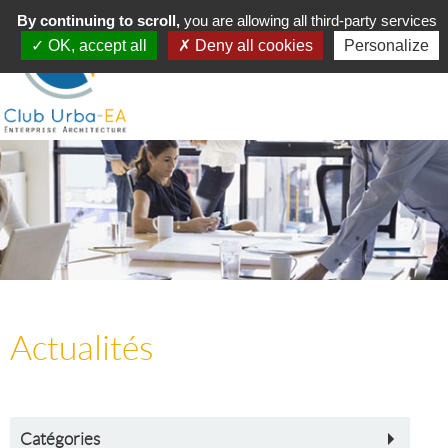
Toggle
By continuing to scroll,
MENU
you are allowing all third-party services
navigation
OK, accept all
Deny all cookies
Personalize
Actualités
Catégories