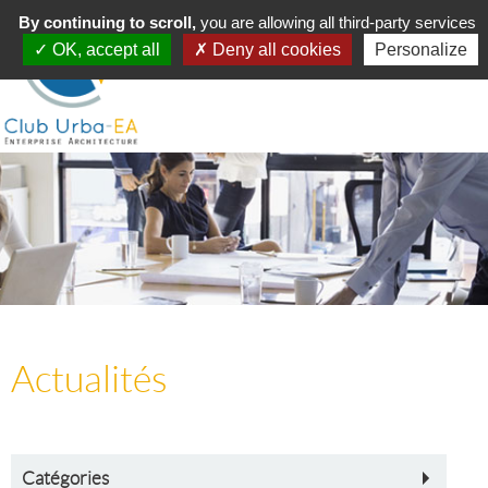
Toggle
By continuing to scroll,
MENU
you are allowing all third-party services
navigation
OK, accept all
Deny all cookies
Personalize
Actualités
Catégories