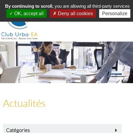
Toggle
By continuing to scroll,
MENU
you are allowing all third-party services
navigation
OK, accept all
Deny all cookies
Personalize
Actualités
Catégories