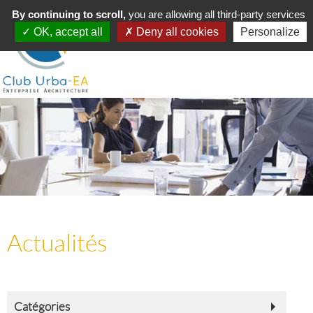
Toggle
By continuing to scroll,
MENU
you are allowing all third-party services
navigation
OK, accept all
Deny all cookies
Personalize
Actualités
Catégories