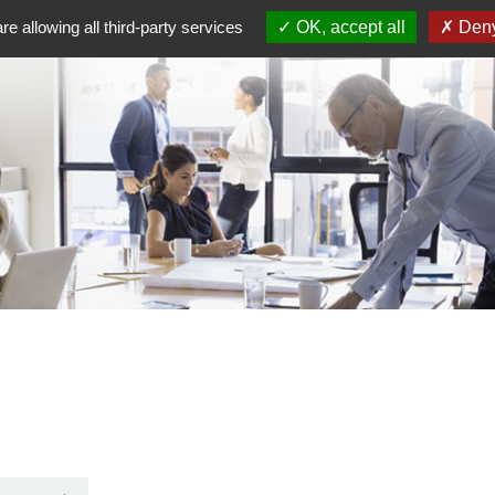
re allowing all third-party services
OK, accept all
Deny