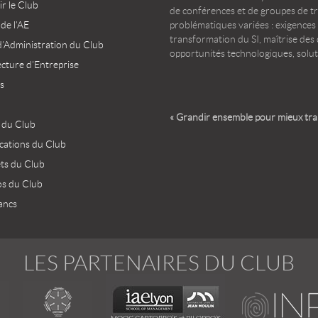
r le Club
de conférences et de groupes de t
 de l’AE
problématiques variées : exigences
transformation du SI, maîtrise des d
d’Administration du Club
opportunités technologiques, solut
ecture d’Entreprise
s
« Grandir ensemble pour mieux tr
 du Club
ications du Club
ets du Club
os du Club
ancs
LES PARTENAIRES DU CLUB