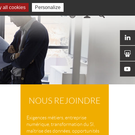
 all cookies
Personalize
NOUS REJOINDRE
Exigences métiers, entreprise
numérique, transformation du SI,
maîtrise des données, opportunités