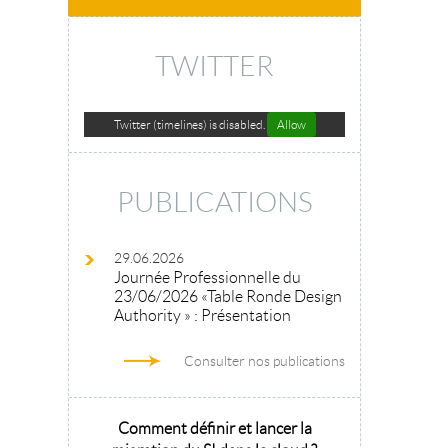
TWITTER
Twitter (timelines) is disabled.
Allow
PUBLICATIONS
29.06.2026
Journée Professionnelle du
23/06/2026 «Table Ronde Design
Authority » : Présentation
Consulter nos publications
hitecture
Comment définir et lancer la
Architecture 