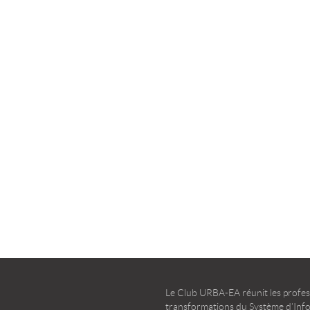
la transformation agile
d’entreprise – Guide d’u
TÉLÉCHARGER
TÉLÉCHARGER
Le Club URBA-EA réunit les profess
transformations du Système d’Infor