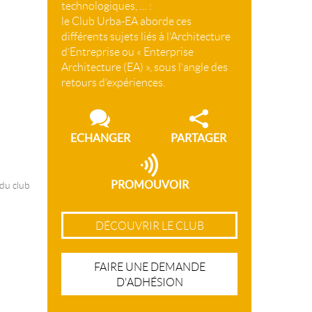
technologiques, … :
le Club Urba-EA aborde ces
différents sujets liés à l’Architecture
d’Entreprise ou « Enterprise
Architecture (EA) », sous l’angle des
retours d’expériences.
ECHANGER
PARTAGER
PROMOUVOIR
 du club
DÉCOUVRIR LE CLUB
FAIRE UNE DEMANDE
D'ADHÉSION