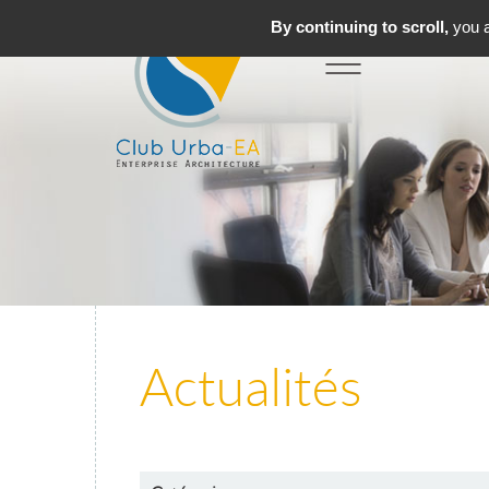
By continuing to scroll,
you a
Toggle
MENU
navigation
Actualités