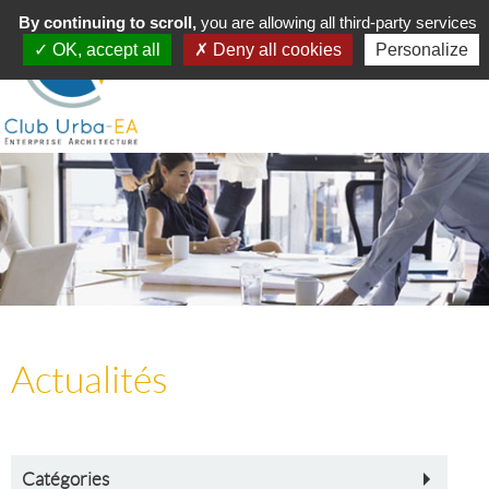
Toggle
By continuing to scroll,
MENU
you are allowing all third-party services
navigation
OK, accept all
Deny all cookies
Personalize
Actualités
Catégories