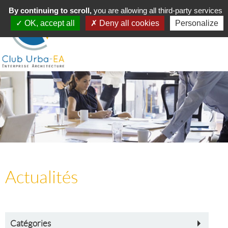
Toggle
By continuing to scroll,
MENU
you are allowing all third-party services
navigation
OK, accept all
Deny all cookies
Personalize
Actualités
Catégories