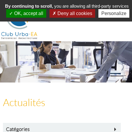
Toggle
By continuing to scroll,
MENU
you are allowing all third-party services
navigation
OK, accept all
Deny all cookies
Personalize
Actualités
Catégories