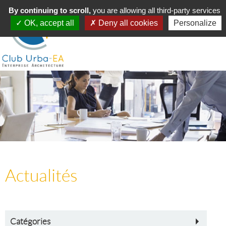
Toggle
By continuing to scroll,
MENU
you are allowing all third-party services
navigation
OK, accept all
Deny all cookies
Personalize
Actualités
Catégories