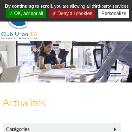
Toggle
By continuing to scroll,
MENU
you are allowing all third-party services
navigation
OK, accept all
Deny all cookies
Personalize
Actualités
Catégories