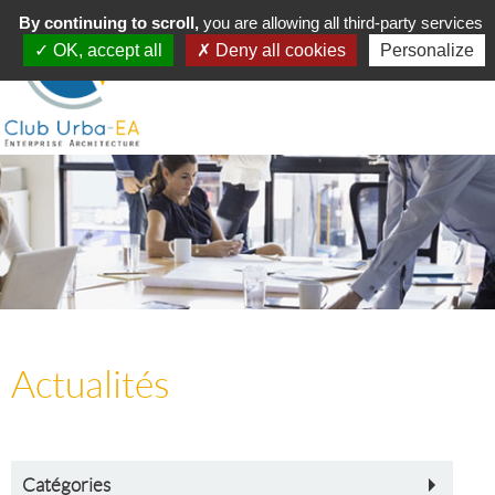
Toggle
By continuing to scroll,
MENU
you are allowing all third-party services
navigation
OK, accept all
Deny all cookies
Personalize
Actualités
Catégories