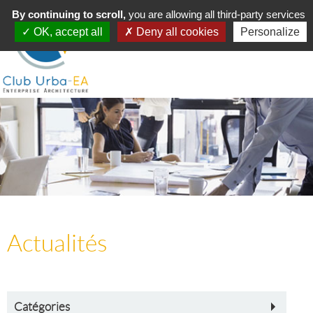
Toggle
By continuing to scroll,
MENU
you are allowing all third-party services
navigation
OK, accept all
Deny all cookies
Personalize
Actualités
Catégories