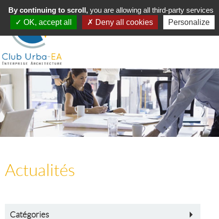
Toggle
By continuing to scroll,
MENU
you are allowing all third-party services
navigation
OK, accept all
Deny all cookies
Personalize
Actualités
Catégories