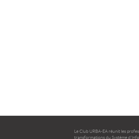
la transformation agile
d’entreprise – Guide d’u
TÉLÉCHARGER
TÉLÉCHARGER
Le Club URBA-EA réunit les profess
transformations du Système d’Infor