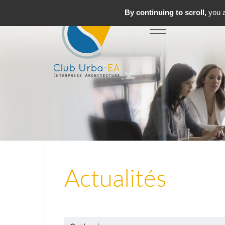
By continuing to scroll,
you a
Toggle
MENU
navigation
Actualités