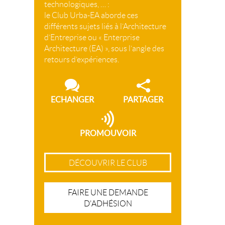
technologiques, … :
le Club Urba-EA aborde ces
différents sujets liés à l’Architecture
d’Entreprise ou « Enterprise
Architecture (EA) », sous l’angle des
retours d’expériences.
ECHANGER
PARTAGER
PROMOUVOIR
DÉCOUVRIR LE CLUB
FAIRE UNE DEMANDE
D'ADHÉSION