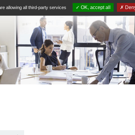
re allowing all third-party services
OK, accept all
Deny