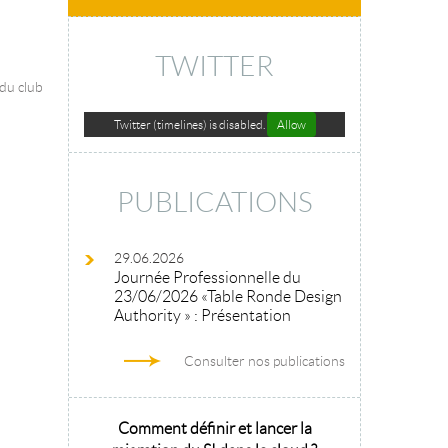
TWITTER
 du club
Twitter (timelines) is disabled.
Allow
PUBLICATIONS
29.06.2026
Journée Professionnelle du
23/06/2026 «Table Ronde Design
Authority » : Présentation
Consulter nos publications
hitecture
Comment définir et lancer la
Architecture 