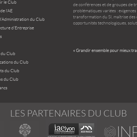
r le Club
de conférences et de groupes de t
 de l’AE
problématiques variées : exigences
transformation du SI, maîtrise des d
d’Administration du Club
opportunités technologiques, solut
ecture d’Entreprise
s
« Grandir ensemble pour mieux tr
 du Club
ications du Club
ets du Club
os du Club
ancs
LES PARTENAIRES DU CLUB