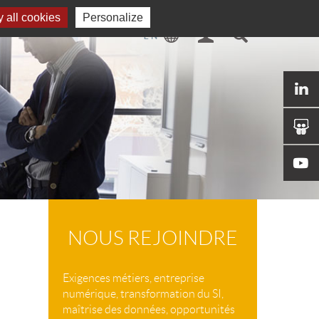
 all cookies
Personalize
NOUS REJOINDRE
Exigences métiers, entreprise
numérique, transformation du SI,
maîtrise des données, opportunités