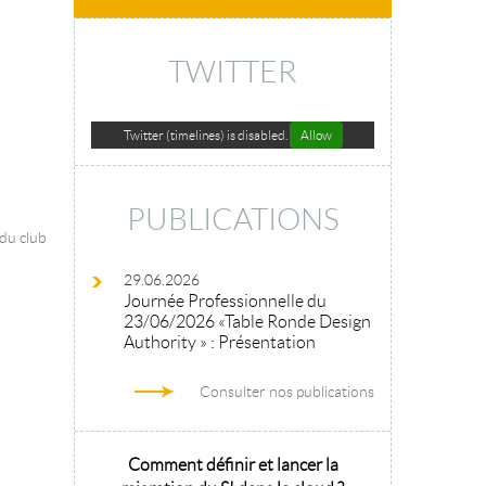
TWITTER
Twitter (timelines) is disabled.
Allow
PUBLICATIONS
 du club
29.06.2026
Journée Professionnelle du
23/06/2026 «Table Ronde Design
Authority » : Présentation
Consulter nos publications
hitecture
Comment définir et lancer la
Architecture 