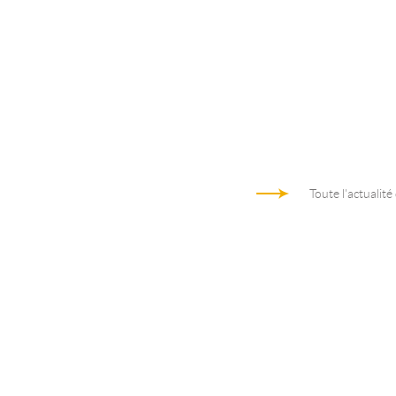
Toute l'actualité
Architecture d'entreprise au coeur de
Trame des activités d’arc