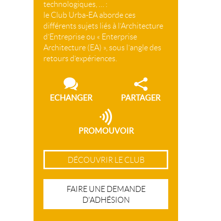
technologiques, … :
le Club Urba-EA aborde ces
différents sujets liés à l’Architecture
d’Entreprise ou « Enterprise
Architecture (EA) », sous l’angle des
retours d’expériences.
ECHANGER
PARTAGER
PROMOUVOIR
DÉCOUVRIR LE CLUB
FAIRE UNE DEMANDE
D'ADHÉSION