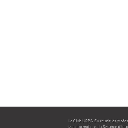
la transformation agile
d’entreprise – Guide d’u
TÉLÉCHARGER
TÉLÉCHARGER
Le Club URBA-EA réunit les profess
transformations du Système d’Infor