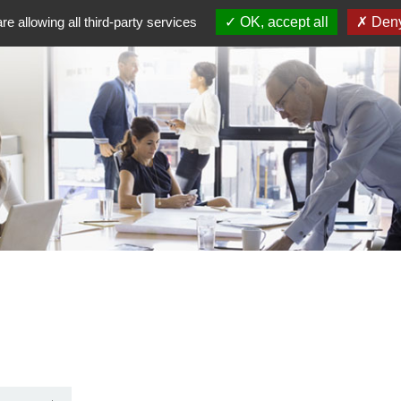
re allowing all third-party services
OK, accept all
Deny