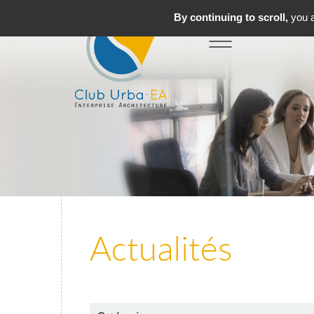
By continuing to scroll,
you a
Toggle
MENU
navigation
Actualités