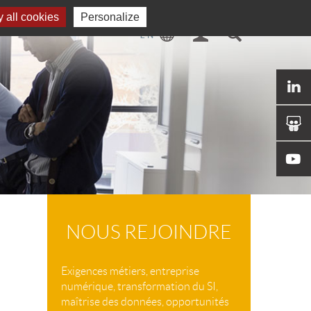
 all cookies
Personalize
NOUS REJOINDRE
Exigences métiers, entreprise
numérique, transformation du SI,
maîtrise des données, opportunités