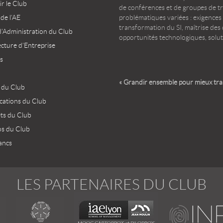
r le Club
de conférences et de groupes de t
 de l’AE
problématiques variées : exigences
transformation du SI, maîtrise des d
d’Administration du Club
opportunités technologiques, solut
ecture d’Entreprise
s
« Grandir ensemble pour mieux tr
 du Club
ications du Club
ets du Club
os du Club
ancs
LES PARTENAIRES DU CLUB