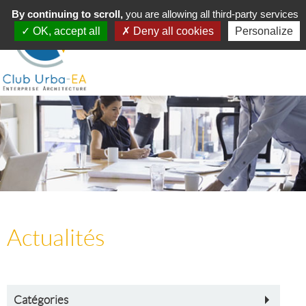
Toggle
By continuing to scroll,
MENU
you are allowing all third-party services
navigation
OK, accept all
Deny all cookies
Personalize
Actualités
Catégories