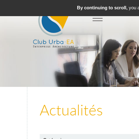
By continuing to scroll,
you a
Toggle
MENU
navigation
Actualités