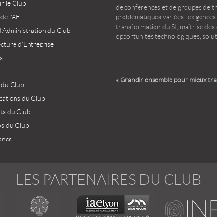
r le Club
de conférences et de groupes de t
 de l’AE
problématiques variées : exigences
transformation du SI, maîtrise des d
d’Administration du Club
opportunités technologiques, solut
ecture d’Entreprise
s
« Grandir ensemble pour mieux tr
 du Club
ications du Club
ets du Club
os du Club
ancs
LES PARTENAIRES DU CLUB