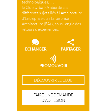
technologiques, … :
le Club Urba-EA aborde ces
différents sujets liés à l’Architecture
d’Entreprise ou « Enterprise
Architecture (EA) », sous l’angle des
retours d’expériences.
ECHANGER
PARTAGER
PROMOUVOIR
DÉCOUVRIR LE CLUB
FAIRE UNE DEMANDE
D'ADHÉSION