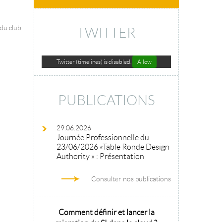
 du club
TWITTER
Twitter (timelines) is disabled.
Allow
PUBLICATIONS
29.06.2026
Journée Professionnelle du
23/06/2026 «Table Ronde Design
Authority » : Présentation
Consulter nos publications
hitecture
Comment définir et lancer la
Architecture 