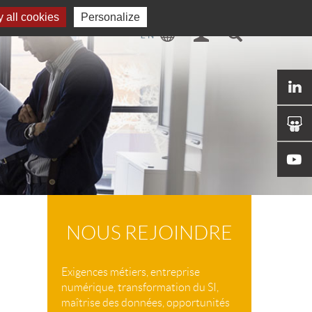
 all cookies
Personalize
NOUS REJOINDRE
Exigences métiers, entreprise
numérique, transformation du SI,
maîtrise des données, opportunités