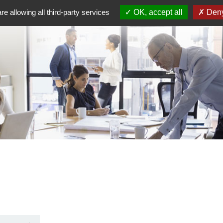
re allowing all third-party services
OK, accept all
Deny