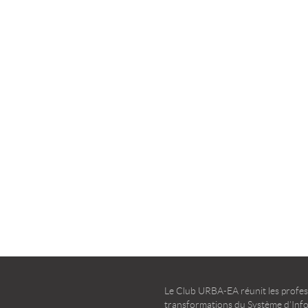
la transformation agile
d’entreprise – Guide d’u
TÉLÉCHARGER
TÉLÉCHARGER
Le Club URBA-EA réunit les profess
transformations du Système d’Infor