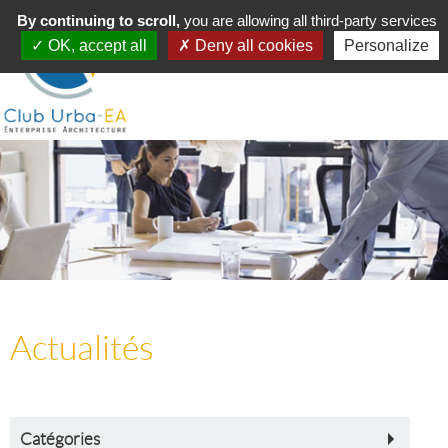
Toggle
By continuing to scroll,
MENU
you are allowing all third-party services
navigation
OK, accept all
Deny all cookies
Personalize
Actualités
Catégories