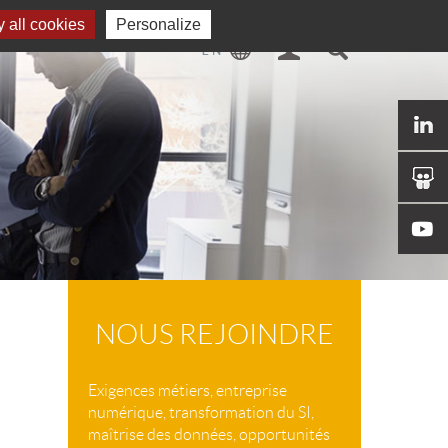
 all cookies
Personalize
NOUS REJOINDRE
Exigences métiers, entreprise
numérique, transformation du SI,
maîtrise des données, opportunités