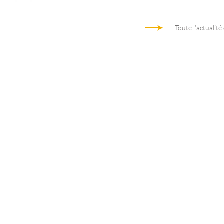
Toute l'actualité
Architecture d'entreprise au coeur de
Trame des activités d’arc