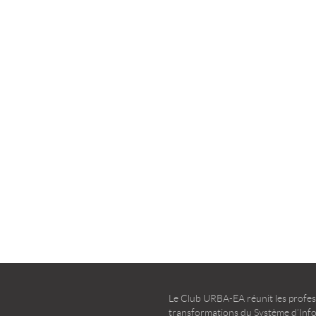
la transformation agile
d’entreprise – Guide d’u
TÉLÉCHARGER
TÉLÉCHARGER
Le Club URBA-EA réunit les profess
transformations du Système d’Infor