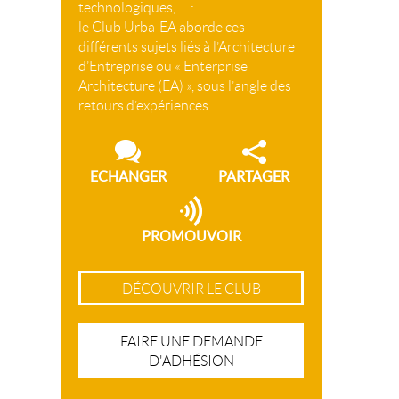
technologiques, … :
le Club Urba-EA aborde ces
différents sujets liés à l’Architecture
d’Entreprise ou « Enterprise
Architecture (EA) », sous l’angle des
retours d’expériences.
ECHANGER
PARTAGER
PROMOUVOIR
DÉCOUVRIR LE CLUB
FAIRE UNE DEMANDE
D'ADHÉSION