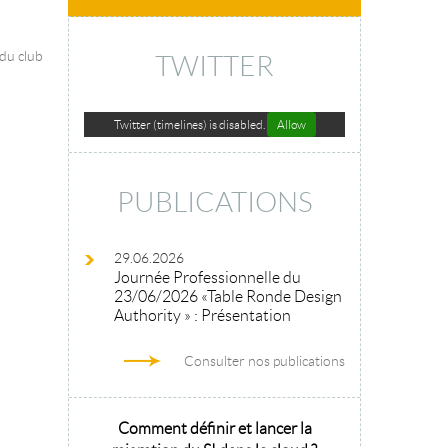
 du club
TWITTER
Twitter (timelines) is disabled.
Allow
PUBLICATIONS
29.06.2026
Journée Professionnelle du
23/06/2026 «Table Ronde Design
Authority » : Présentation
Consulter nos publications
hitecture
Comment définir et lancer la
Architecture 