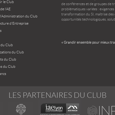
r le Club
de conférences et de groupes de t
 de l’AE
problématiques variées : exigences
transformation du SI, maîtrise des d
d’Administration du Club
opportunités technologiques, solut
ecture d’Entreprise
s
« Grandir ensemble pour mieux tr
 du Club
ications du Club
ets du Club
os du Club
ancs
LES PARTENAIRES DU CLUB