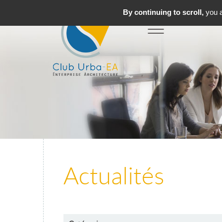
By continuing to scroll,
you a
Toggle
MENU
navigation
Actualités