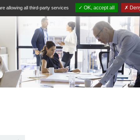
re allowing all third-party services
OK, accept all
Deny