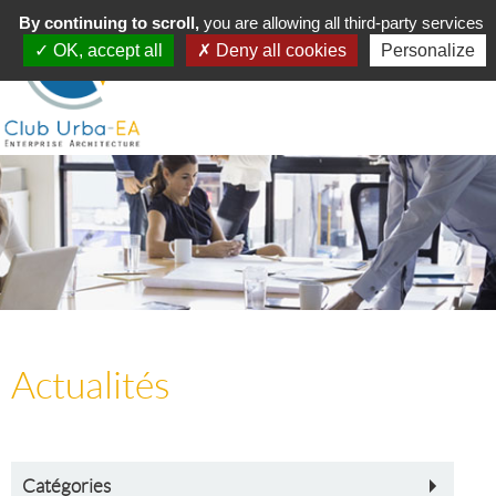
Toggle
By continuing to scroll,
MENU
you are allowing all third-party services
navigation
OK, accept all
Deny all cookies
Personalize
Actualités
Catégories