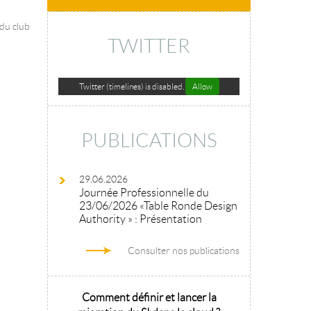
 du club
TWITTER
Twitter (timelines) is disabled.
Allow
PUBLICATIONS
29.06.2026
Journée Professionnelle du
23/06/2026 «Table Ronde Design
Authority » : Présentation
Consulter nos publications
hitecture
Comment définir et lancer la
Architecture 