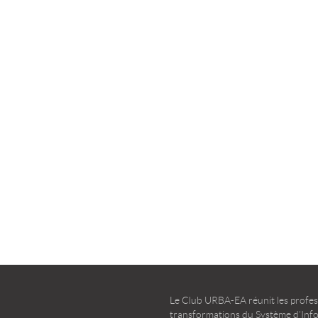
la transformation agile
d’entreprise – Guide d’u
TÉLÉCHARGER
TÉLÉCHARGER
Le Club URBA-EA réunit les profess
transformations du Système d’Infor