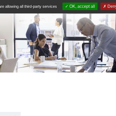
re allowing all third-party services
OK, accept all
Deny