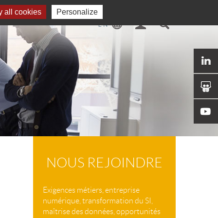
 all cookies
Personalize
NOUS REJOINDRE
Exigences métiers, entreprise
numérique, transformation du SI,
maîtrise des données, opportunités