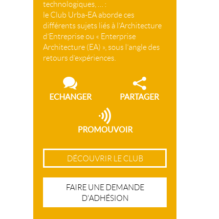
technologiques, … :
le Club Urba-EA aborde ces
différents sujets liés à l’Architecture
d’Entreprise ou « Enterprise
Architecture (EA) », sous l’angle des
retours d’expériences.
ECHANGER
PARTAGER
PROMOUVOIR
DÉCOUVRIR LE CLUB
FAIRE UNE DEMANDE
D'ADHÉSION