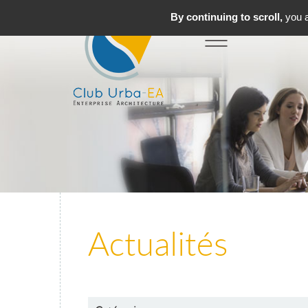
By continuing to scroll,
you a
Toggle
MENU
navigation
Actualités