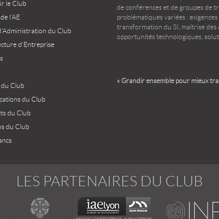
r le Club
de conférences et de groupes de t
 de l’AE
problématiques variées : exigences
transformation du SI, maîtrise des d
d’Administration du Club
opportunités technologiques, solut
ecture d’Entreprise
s
« Grandir ensemble pour mieux tr
 du Club
ications du Club
ets du Club
os du Club
ancs
LES PARTENAIRES DU CLUB