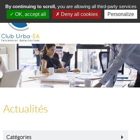
Toggle
By continuing to scroll,
MENU
you are allowing all third-party services
navigation
OK, accept all
Deny all cookies
Personalize
Actualités
Catégories