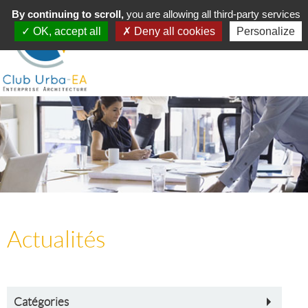
Toggle
By continuing to scroll,
MENU
you are allowing all third-party services
navigation
OK, accept all
Deny all cookies
Personalize
Actualités
Catégories