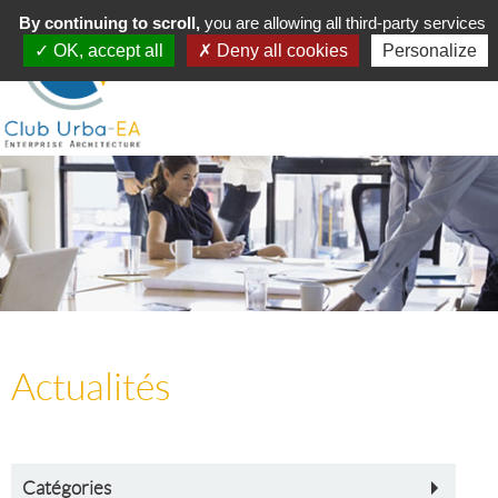
Toggle
By continuing to scroll,
MENU
you are allowing all third-party services
navigation
OK, accept all
Deny all cookies
Personalize
Actualités
Catégories