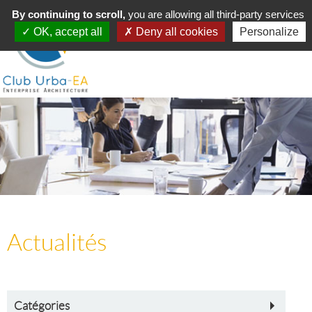
Toggle
By continuing to scroll,
MENU
you are allowing all third-party services
navigation
OK, accept all
Deny all cookies
Personalize
Actualités
Catégories